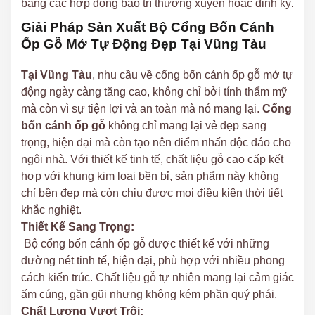
bằng các hợp đồng bảo trì thường xuyên hoặc định kỳ.
Giải Pháp Sản Xuất Bộ Cổng Bốn Cánh
Ốp Gỗ Mở Tự Động Đẹp Tại Vũng Tàu
Tại Vũng Tàu
, nhu cầu về cổng bốn cánh ốp gỗ mở tự
động ngày càng tăng cao, không chỉ bởi tính thẩm mỹ
mà còn vì sự tiện lợi và an toàn mà nó mang lại.
Cổng
bốn cánh ốp gỗ
không chỉ mang lại vẻ đẹp sang
trọng, hiện đại mà còn tạo nên điểm nhấn độc đáo cho
ngôi nhà. Với thiết kế tinh tế, chất liệu gỗ cao cấp kết
hợp với khung kim loại bền bỉ, sản phẩm này không
chỉ bền đẹp mà còn chịu được mọi điều kiện thời tiết
khắc nghiệt.
Thiết Kế Sang Trọng:
Bộ cổng bốn cánh ốp gỗ được thiết kế với những
đường nét tinh tế, hiện đại, phù hợp với nhiều phong
cách kiến trúc. Chất liệu gỗ tự nhiên mang lại cảm giác
ấm cúng, gần gũi nhưng không kém phần quý phái.
Chất Lượng Vượt Trội: