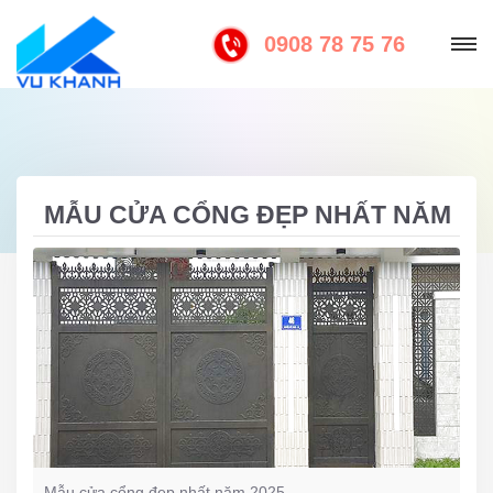
0908 78 75 76
MẪU CỬA CỔNG ĐẸP NHẤT NĂM
2025
Mẫu cửa cổng đẹp nhất năm 2025