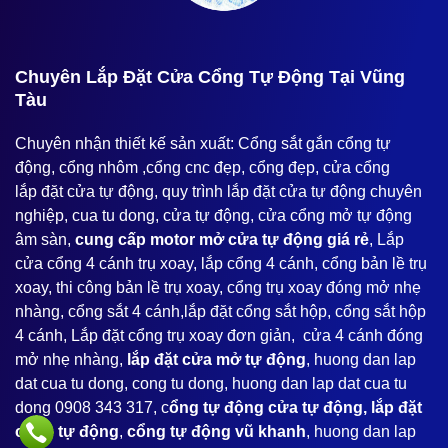
️Chuyên Lắp Đặt Cửa Cổng Tự Động Tại Vũng
Tàu
Chuyên nhận thiết kế sản xuất: Cổng sắt gắn cổng tự
động, cổng nhôm ,cổng cnc đẹp, cổng đẹp, cửa cổng
lắp đặt cửa tự động, quy trình lắp đặt cửa tự động chuyên
nghiệp, cua tu dong, cửa tự động, cửa cổng mở tự động
âm sàn,
cung cấp motor mở cửa tự động giá rẻ
, Lắp
cửa cổng 4 cánh trụ xoay, lắp cổng 4 cánh, cổng bản lề trụ
xoay, thi công bản lề trụ xoay, cổng trụ xoay đóng mở nhẹ
nhàng, cổng sắt 4 cánh,lắp đặt cổng sắt hộp, cổng sắt hộp
4 cánh, Lắp đặt cổng trụ xoay đơn giản, cửa 4 cánh đóng
mở nhẹ nhàng,
lắp đặt cửa mở tự động
, huong dan lap
dat cua tu dong, cong tu dong, huong dan lap dat cua tu
dong 0908 343 317, c
ổng tự động cửa tự động, lắp đặt
cổng tự động
,
cổng tự động vũ khanh
, huong dan lap