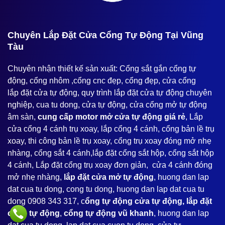
️Chuyên Lắp Đặt Cửa Cổng Tự Động Tại Vũng
Tàu
Chuyên nhận thiết kế sản xuất: Cổng sắt gắn cổng tự
động, cổng nhôm ,cổng cnc đẹp, cổng đẹp, cửa cổng
lắp đặt cửa tự động, quy trình lắp đặt cửa tự động chuyên
nghiệp, cua tu dong, cửa tự động, cửa cổng mở tự động
âm sàn,
cung cấp motor mở cửa tự động giá rẻ
, Lắp
cửa cổng 4 cánh trụ xoay, lắp cổng 4 cánh, cổng bản lề trụ
xoay, thi công bản lề trụ xoay, cổng trụ xoay đóng mở nhẹ
nhàng, cổng sắt 4 cánh,lắp đặt cổng sắt hộp, cổng sắt hộp
4 cánh, Lắp đặt cổng trụ xoay đơn giản, cửa 4 cánh đóng
mở nhẹ nhàng,
lắp đặt cửa mở tự động
, huong dan lap
dat cua tu dong, cong tu dong, huong dan lap dat cua tu
dong 0908 343 317, c
ổng tự động cửa tự động, lắp đặt
cổng tự động
,
cổng tự động vũ khanh
, huong dan lap